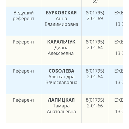
59
Ведущий
БУРКОВСКАЯ
8(01795)
ЕЖЕД
референт
Анна
2-01-69
8.
Владимировна
13.00,
17
Референт
КАРАЛЬЧУК
8(01795)
ЕЖЕД
Диана
2-01-64
8.
Алексеевна
13.00,
17
Референт
СОБОЛЕВА
8(01795)
ЕЖЕД
Александра
2-01-64
8.
Вячеславовна
13.00,
17
Референт
ЛАПИЦКАЯ
8(01795)
ЕЖЕД
Тамара
2-01-66
8.
Анатольевна
13.00,
17