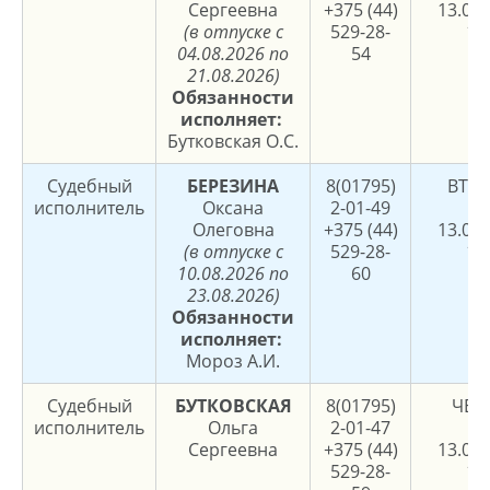
Сергеевна
+375 (44)
13.00,
(в отпуске с
529-28-
17
04.08.2026 по
54
21.08.2026)
Обязанности
исполняет:
Бутковская О.С.
Судебный
БЕРЕЗИНА
8(01795)
ВТО
исполнитель
Оксана
2-01-49
8.
Олеговна
+375 (44)
13.00,
(в отпуске с
529-28-
17
10.08.2026 по
60
23.08.2026)
Обязанности
исполняет:
Мороз А.И.
Судебный
БУТКОВСКАЯ
8(01795)
ЧЕТ
исполнитель
Ольга
2-01-47
8.
Сергеевна
+375 (44)
13.00,
529-28-
17