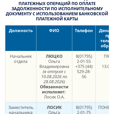
ПЛАТЕЖНЫХ ОПЕРАЦИЙ ПО ОПЛАТЕ
ЗАДОЛЖЕННОСТИ ПО ИСПОЛНИТЕЛЬНОМУ
ДОКУМЕНТУ С ИСПОЛЬЗОВАНИЕМ БАНКОВСКОЙ
ПЛАТЕЖНОЙ КАРТЫ
Должность
ФИО
Телефон
День и
при
телеф
обра
Начальник
ЛЮЦКО
8(01795)
ПЯТ
отдела
Ольга
2-01-55
8.
Владимировна
+375 (44)
13.00,
(в отпуске с
529-28-
17
10.08.2026 по
56
28.08.2026)
Обязанности
исполняет:
Лосик О.А.
Заместитель
ЛОСИК
8(01795)
ПОНЕД
начальника
Ольга
2-01-75
8.