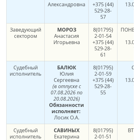
Александровна
+375 (44)
13.00,
529-28-
17
57
Заведующий
МОРОЗ
8(01795)
ПОНЕД
сектором
Анастасия
2-01-54
8.
Игорьевна
+375 (44)
13.00,
529-28-
17
61
Судебный
БАЛЮК
8(01795)
СР
исполнитель
Юлия
2-01-59
8.
Сергеевна
+375 (44)
13.00,
(в отпуске с
529-28-
17
07.08.2026 по
55
20.08.2026)
Обязанности
исполняет:
Лосик О.А.
Судебный
САВИНЫХ
8(01795)
ВТО
исполнитель
Екатерина
2-01-51
8.