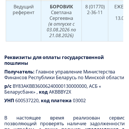
Ведущий
БОРОВИК
8 (01770)
ЕЖЕД
референт
Светлана
2-36-11
8.
Сергеевна
13.00,
(в отпуске с
17
03.08.2026 по
21.08.2026)
Реквизиты для оплаты государственной
пошлины
Получатель:
Главное управление Министерства
Финансов Республики Беларусь по Минской области
р/с
BY83AKBB36006240000130000000, АСБ «
Беларусбанк» ,
код
AKBBBY2X
УНП
600537220,
код платежа
03002
В настоящее время реализован сервис
позволяющий проверять наличие задолженности