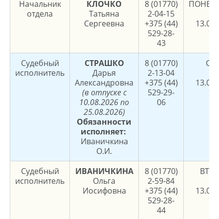
Начальник
КЛОЧКО
8 (01770)
ПОНЕД
отдела
Татьяна
2-04-15
8.
Сергеевна
+375 (44)
13.00,
529-28-
17
43
Судебный
СТРАШКО
8 (01770)
СР
исполнитель
Дарья
2-13-04
8.
Александровна
+375 (44)
13.00,
(в отпуске с
529-29-
17
10.08.2026 по
06
25.08.2026)
Обязанности
исполняет:
Иваничкина
О.И.
Судебный
ИВАНИЧКИНА
8 (01770)
ВТО
исполнитель
Ольга
2-59-84
8.
Иосифовна
+375 (44)
13.00,
529-28-
17
44