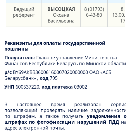
Ведущий
ВЫСОЦКАЯ
8 (01793)
8.30
референт
Оксана
6-43-80
13.00, 1
Васильевна
17.3
Реквизиты для оплаты государственной
пошлины
Получатель:
Главное управление Министерства
Финансов Республики Беларусь по Минской области
р/с
BY69АКВВ36006160007020000000 ОАО «АСБ
Беларусбанк» ,
код
795
УНП
600537220,
код платежа
03002
В настоящее время реализован сервис
позволяющий проверять наличие задолженности
по штрафам, а также получать
уведомления о
штрафах по фотофиксации нарушений ПДД
на
адрес электронной почты.