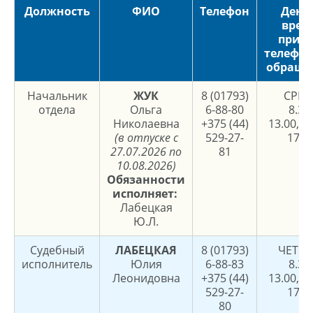
Должность
ФИО
Телефон
День
врем
прие
телефо
обраще
Начальник
ЖУК
8 (01793)
СРЕД
отдела
Ольга
6-88-80
8.30
Николаевна
+375 (44)
13.00, 1
(в отпуске с
529-27-
17.3
27.07.2026 по
81
10.08.2026)
Обязанности
исполняет:
Лабецкая
Ю.Л.
Судебный
ЛАБЕЦКАЯ
8 (01793)
ЧЕТВЕ
исполнитель
Юлия
6-88-83
8.30
Леонидовна
+375 (44)
13.00, 1
529-27-
17.3
80