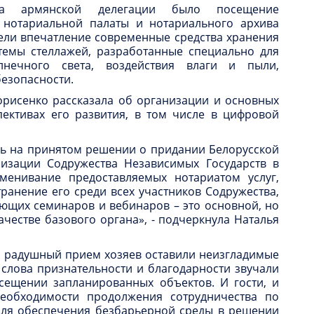
а армянской делегации было посещение
 нотариальной палаты и нотариального архива
вели впечатление современные средства хранения
темы стеллажей, разработанные специально для
нечного света, воздействия влаги и пыли,
езопасности.
орисенко рассказала об организации и основных
пективах его развития, в том числе в цифровой
сь на принятом решении о придании Белорусской
низации Содружества Независимых Государств в
менивание предоставляемых нотариатом услуг,
ранение его среди всех участников Содружества,
ющих семинаров и вебинаров – это основной, но
честве базового органа», - подчеркнула Наталья
и радушный прием хозяев оставили неизгладимые
 слова признательности и благодарности звучали
осещении запланированных объектов. И гости, и
обходимости продолжения сотрудничества по
ля обеспечения безбарьерной среды в решении