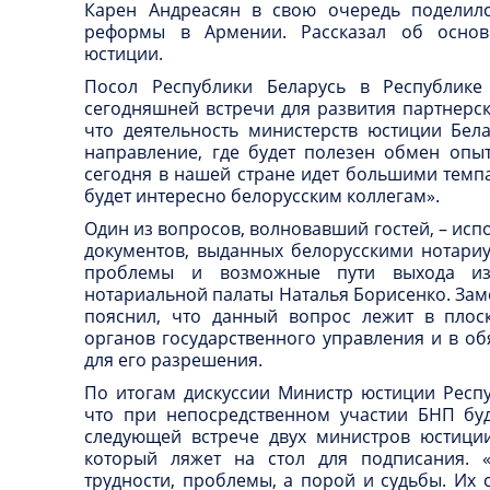
Карен Андреасян в свою очередь поделилс
реформы в Армении. Рассказал об основн
юстиции.
Посол Республики Беларусь в Республике
сегодняшней встречи для развития партнерск
что деятельность министерств юстиции Бел
направление, где будет полезен обмен опыт
сегодня в нашей стране идет большими темп
будет интересно белорусским коллегам».
Один из вопросов, волновавший гостей, ­– и
документов, выданных белорусскими нотариу
проблемы и возможные пути выхода из 
нотариальной палаты Наталья Борисенко. За
пояснил, что данный вопрос лежит в плоск
органов государственного управления и в о
для его разрешения.
По итогам дискуссии Министр юстиции Респу
что при непосредственном участии БНП буд
следующей встрече двух министров юстиции
который ляжет на стол для подписания. 
трудности, проблемы, а порой и судьбы. Их