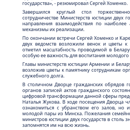
государства», - резюмировал Сергей Хоменко.
Завершился круглый стол торжествен
сотрудничестве Министерств юстиции двух г
направления взаимодействия по наиболее 
механизмы их реализации.
По окончании встречи Сергей Хоменко и Каре
двух ведомств возложили венок и цветы к
отметил масштабность проводимой в Белару
особую ее важность для воспитания молодого
Главы министерств юстиции Армении и Белар
возложив цветы к памятнику сотрудникам ор
служебного долга.
В столичном Дворце гражданских обрядов г
органов записей актов гражданского состоя
цифровой трансформации данной сферы предс
Наталья Жукова. В ходе посещения Дворца чл
ознакомиться с убранством его залов, но 
молодой пары из Минска. Пожелания семейно
министров юстиции двух государств в столь 
запомнятся им на всю жизнь.