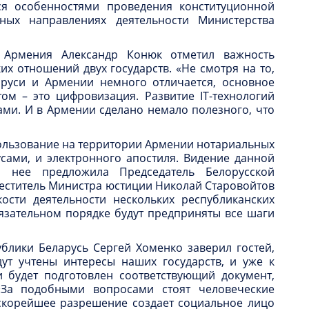
я особенностями проведения конституционной
ых направлениях деятельности Министерства
 Армения Александр Конюк отметил важность
их отношений двух государств. «Не смотря на то,
аруси и Армении немного отличается, основное
ом – это цифровизация. Развитие IT-технологий
ами. И в Армении сделано немало полезного, что
спользование на территории Армении нотариальных
сами, и электронного апостиля. Видение данной
нее предложила Председатель Белорусской
меститель Министра юстиции Николай Старовойтов
ости деятельности нескольких республиканских
бязательном порядке будут предприняты все шаги
блики Беларусь Сергей Хоменко заверил гостей,
ут учтены интересы наших государств, и уже к
 будет подготовлен соответствующий документ,
«За подобными вопросами стоят человеческие
 скорейшее разрешение создает социальное лицо