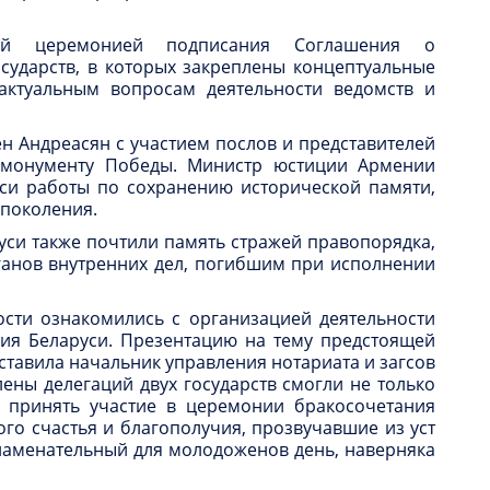
ной церемонией подписания Соглашения о
осударств, в которых закреплены концептуальные
актуальным вопросам деятельности ведомств и
н Андреасян с участием послов и представителей
 монументу Победы. Министр юстиции Армении
си работы по сохранению исторической памяти,
 поколения.
уси также почтили память стражей правопорядка,
ганов внутренних дел, погибшим при исполнении
ости ознакомились с организацией деятельности
ния Беларуси. Презентацию на тему предстоящей
тавила начальник управления нотариата и загсов
ены делегаций двух государств смогли не только
и принять участие в церемонии бракосочетания
го счастья и благополучия, прозвучавшие из уст
знаменательный для молодоженов день, наверняка