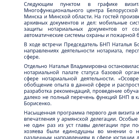
Следующим пунктом в графике визит
Многофункционального центра Белорусской
Минска и Минской области. На гостей произ
архивных документов и дел: мобильные сис
защиты нотариальных документов от сол
автоматические системы охраны и пожарной б
В ходе встречи Председатель БНП Наталья Б
направлениях деятельности нотариата, перс
сфере.
Отдельно Наталья Владимировна остановила
нотариальной палате статуса базовой орга
сфере нотариальной деятельности. «Осовре
обобщение опыта в данной сфере и распрост
разработка рекомендаций, проведение обуча
далеко не полный перечень функций БНП в ка
Борисенко.
Насыщенная программа первого дня визита 
впечатления у армянской делегации. Особые
не один раз из уст главы делегации при п
хозяева были единодушны во мнении о не
различным направлениям в сфере юстиции д