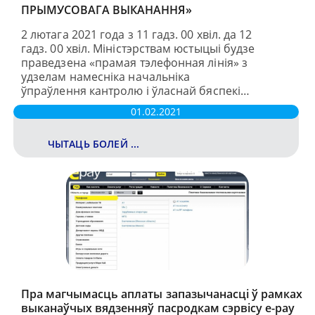
ПРЫМУСОВАГА ВЫКАНАННЯ»
2 лютага 2021 года з 11 гадз. 00 хвіл. да 12
гадз. 00 хвіл. Міністэрствам юстыцыі будзе
праведзена «прамая тэлефонная лінія» з
удзелам намесніка начальніка
ўпраўлення кантролю і ўласнай бяспекі…
01.02.2021
ЧЫТАЦЬ БОЛЕЙ ...
Пра магчымасць аплаты запазычанасці ў рамках
выканаўчых вядзенняў пасродкам сэрвісу e-pay