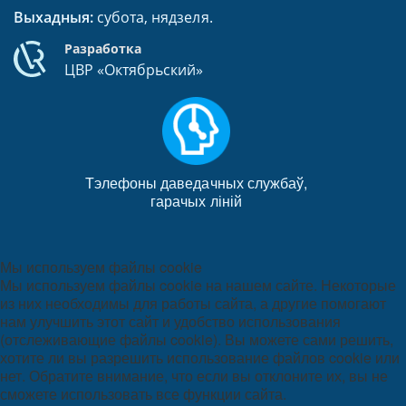
Выхадныя:
субота, нядзеля.
Разработка
ЦВР «Октябрьский»
Тэлефоны даведачных службаў,
гарачых ліній
Мы используем файлы cookie
Мы используем файлы cookie на нашем сайте. Некоторые
из них необходимы для работы сайта, а другие помогают
нам улучшить этот сайт и удобство использования
(отслеживающие файлы cookie). Вы можете сами решить,
хотите ли вы разрешить использование файлов cookie или
нет. Обратите внимание, что если вы отклоните их, вы не
сможете использовать все функции сайта.