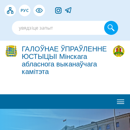
РУС
ГАЛОЎНАЕ ЎПРАЎЛЕННЕ
ЮСТЫЦЫІ Мінскага
абласнога выканаўчага
камітэта