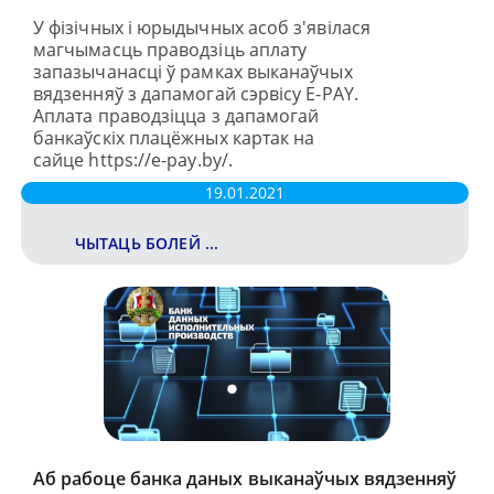
У фізічных і юрыдычных асоб з'явілася
магчымасць праводзіць аплату
запазычанасці ў рамках выканаўчых
вядзенняў з дапамогай сэрвісу E-PAY.
Аплата праводзіцца з дапамогай
банкаўскіх плацёжных картак на
сайце https://e-pay.by/.
19.01.2021
ЧЫТАЦЬ БОЛЕЙ ...
Аб рабоце банка даных выканаўчых вядзенняў