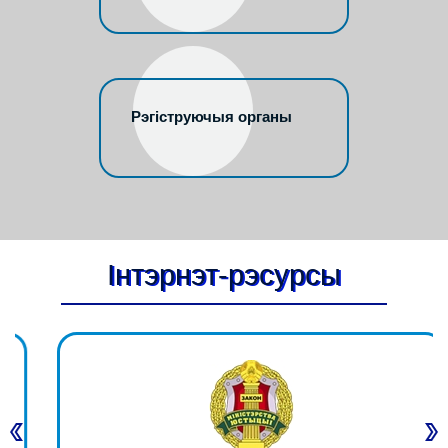
Рэгіструючыя органы
Інтэрнэт-рэсурсы