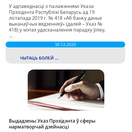
У адпаведнасці з палажэннямі Указа
Прэзідэнта Рэспублікі Беларусь ад 19
лiстапада 2019 г. № 418 «Аб банку даных
выканаўчых вядзенняў» (далей – Указ №
418) у мэтах удасканалення парадку ўліку,
…
30.12.2020
ЧЫТАЦЬ БОЛЕЙ ...
Выдадзены Указ Прэзідэнта ў сферы
нарматворчай дзейнасці