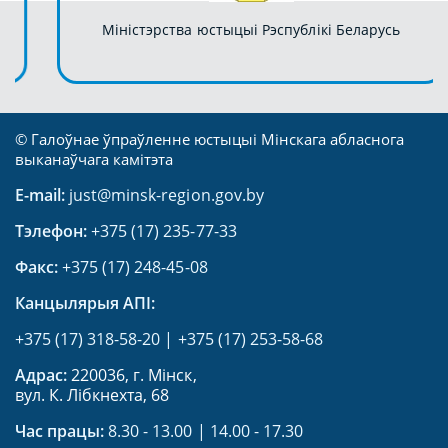
Міністэрства юстыцыі Рэспублікі Беларусь
© Галоўнае ўпраўленне юстыцыі Мінскага абласнога
выканаўчага камітэта
E-mail:
just@minsk-region.gov.by
Тэлефон:
+375 (17) 235-77-33
Факс:
+375 (17) 248-45-08
Канцылярыя АПI:
+375 (17) 318-58-20
|
+375 (17) 253-58-68
Адрас:
220036, г. Мінск,
вул. К. Лібкнехта, 68
Час працы:
8.30 - 13.00 | 14.00 - 17.30