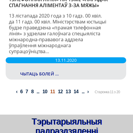
СПАГНАННЯ АЛІМЕНТАЎ З-ЗА МЯЖЫ»
13 лістапада 2020 года з 10 гадз. 00 хвіл.
да 11 гадз. 00 хвіл. Міністэрствам юстыцыі
будзе праведзена «прамая тэлефонная
лінія» з удзелам галоўнага спецыяліста
міжнародна-прававога аддзела
ўпраўлення міжнароднага
супрацоўніцтва…
13.11.2020
ЧЫТАЦЬ БОЛЕЙ ...
6
7
8
...
10
11
12
13
14
...
Старонка 11 з 20
Тэрытарыяльныя
падраздзяленні