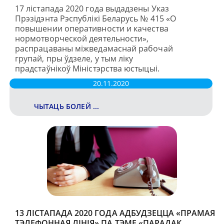
17 лістапада 2020 года выдадзены Указ
Прэзідэнта Рэспублікі Беларусь № 415 «О
повышении оперативности и качества
нормотворческой деятельности»,
распрацаваны міжведамаснай рабочай
групай, пры ўдзеле, у тым ліку
прадстаўнікоў Міністэрства юстыцыі.
20.11.2020
ЧЫТАЦЬ БОЛЕЙ ...
13 ЛІСТАПАДА 2020 ГОДА АДБУДЗЕЦЦА «ПРАМАЯ
ТЭЛЕФОННАЯ ЛІНІЯ» ПА ТЭМЕ «ПАРАДАК