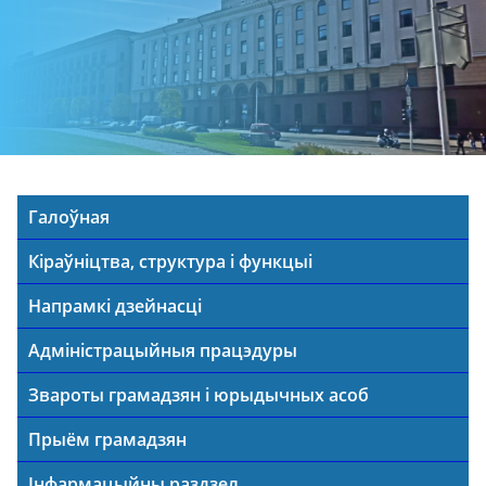
Галоўная
Кіраўніцтва, структура і функцыі
Напрамкі дзейнасці
Адміністрацыйныя працэдуры
Звароты грамадзян і юрыдычных асоб
Прыём грамадзян
Інфармацыйны раздзел